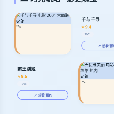
千与千寻
🍃🎬
'">
⭐ 9.4
2001
📌 想看/预
霸王别姬
⭐ 9.6
🍃🎬
'">
1993
📌 想看/预约