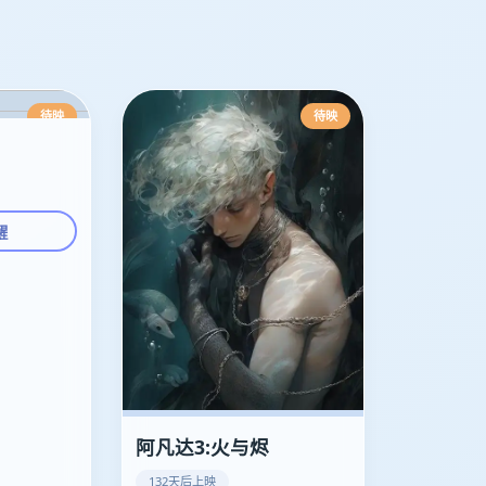
待映
待映
醒
阿凡达3:火与烬
132天后上映