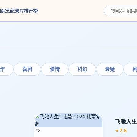
剧
综艺
纪录片
排行榜
作
喜剧
爱情
科幻
悬疑
🍃
飞驰人生
🎬
'">
⭐ 7.6