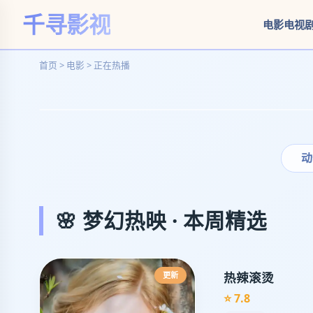
千寻影视
电影
电视
首页 > 电影 > 正在热播
‹
沙
丘
动
2
🌸 梦幻热映 · 本周精选
天命
降
世，
复仇
热辣滚烫
更新
之战
⭐ 7.8