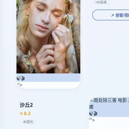
HD高清
立
即
观
📌 想看/预
看
🍃🎬
'">
沙丘2
⭐ 8.3
🍃🎬
'">
4K蓝光