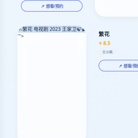
📌 想看/预约
🍃🎬
繁花
'">
⭐ 8.5
全30集
📌 想看/预