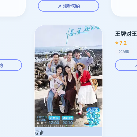
📌 想看/预约
王牌对王
⭐ 7.2
2026季
约
🍃🎬