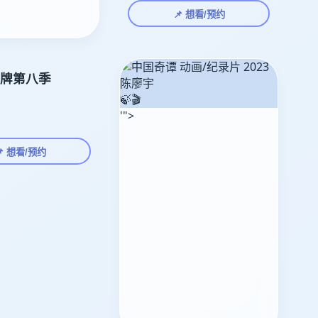
📌 想看/预约
牌第八季
🍃🎬
'">
📌 想看/预约