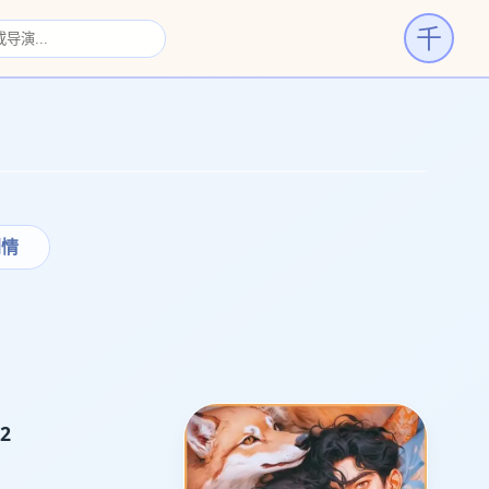
千
›
剧情
2