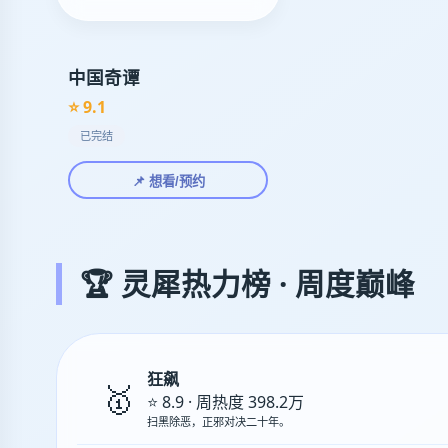
中国奇谭
⭐ 9.1
已完结
📌 想看/预约
🏆 灵犀热力榜 · 周度巅峰
狂飙
🥇
⭐ 8.9 · 周热度 398.2万
扫黑除恶，正邪对决二十年。