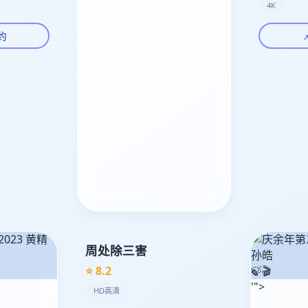
4K
约
周处除三害
⭐ 8.2
🍃🎬
'">
HD高清