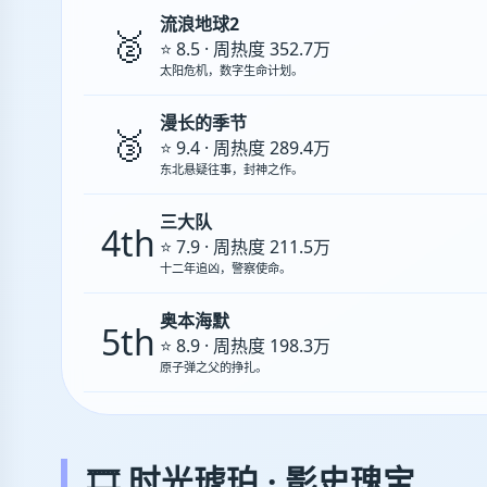
流浪地球2
🥈
⭐ 8.5 · 周热度 352.7万
太阳危机，数字生命计划。
漫长的季节
🥉
⭐ 9.4 · 周热度 289.4万
东北悬疑往事，封神之作。
三大队
4th
⭐ 7.9 · 周热度 211.5万
十二年追凶，警察使命。
奥本海默
5th
⭐ 8.9 · 周热度 198.3万
原子弹之父的挣扎。
🎞️ 时光琥珀 · 影史瑰宝