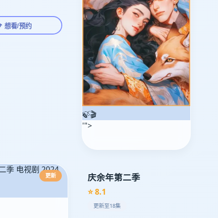
📌 想看/预约
🍃🎬
'">
庆余年第二季
更新
⭐ 8.1
更新至18集