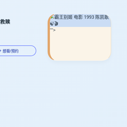
救赎
🍃🎬
'">
📌 想看/预约