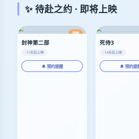
✨ 待赴之约 · 即将上映
待映
封神第二部
死侍3
-11天后上映
-14天后上映
🔔 预约提醒
🔔 预约提