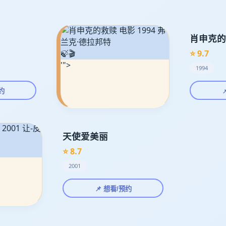
肖申克的
🍃🎬
⭐ 9.7
'">
1994
约
天使爱美丽
⭐ 8.7
2001
📌 想看/预约