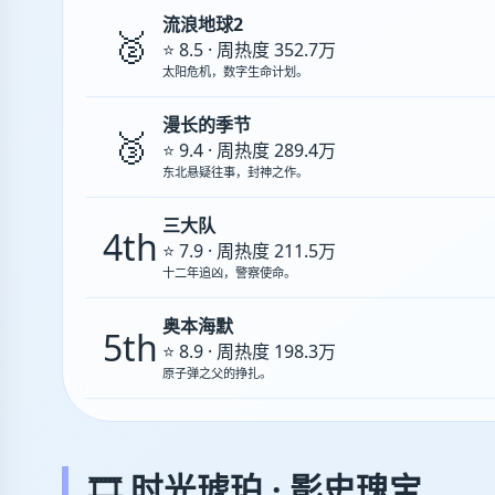
流浪地球2
🥈
⭐ 8.5 · 周热度 352.7万
太阳危机，数字生命计划。
漫长的季节
🥉
⭐ 9.4 · 周热度 289.4万
东北悬疑往事，封神之作。
三大队
4th
⭐ 7.9 · 周热度 211.5万
十二年追凶，警察使命。
奥本海默
5th
⭐ 8.9 · 周热度 198.3万
原子弹之父的挣扎。
🎞️ 时光琥珀 · 影史瑰宝