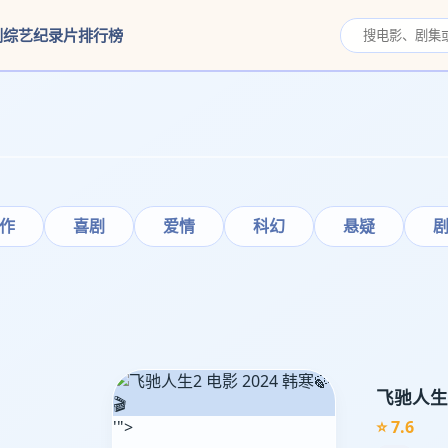
剧
综艺
纪录片
排行榜
作
喜剧
爱情
科幻
悬疑
🍃
飞驰人生
🎬
'">
⭐ 7.6