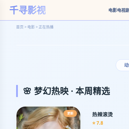
千寻影视
电影
电视
首页 > 电影 > 正在热播
‹
沙
丘
动
2
🌸 梦幻热映 · 本周精选
天命
降
世，
复仇
热辣滚烫
更新
之战
⭐ 7.8