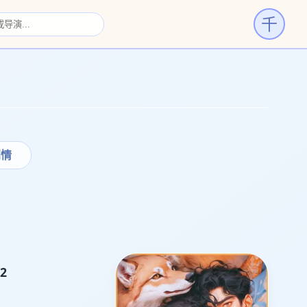
千
›
剧情
2