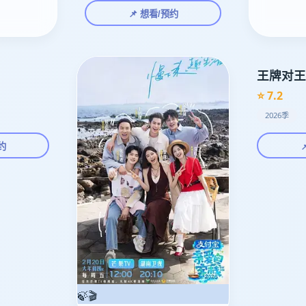
📌 想看/预约
王牌对王
⭐ 7.2
2026季
约
🍃🎬